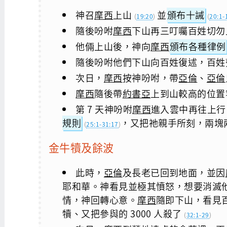
神召
摩西
上山
並
頒布十誡
(
19:20
)
(
20:1-
隨後吩咐
摩西
下山再三叮囑百姓切勿
他倆上山後，神向
摩西
頒布各種律例
隨後吩咐他們下山向百姓復述，百姓
次日，
摩西
按神吩咐，帶
亞倫
、
亞倫
摩西
隨後帶
約書亞
上到山較高的位置等
第 7 天神吩咐
摩西
進入雲中再往上行，
規則
，又把祂親手所刻，兩塊
(
25:1-31:17
)
金牛犢及餘波
此時，
亞倫
及長老已回到地面，並因
耶和華。神看見並極其憤怒，想要消滅
情，神回轉心意。
摩西
隨即下山，看見
犢、又把參與的 3000 人殺了
(
32:1-29
)