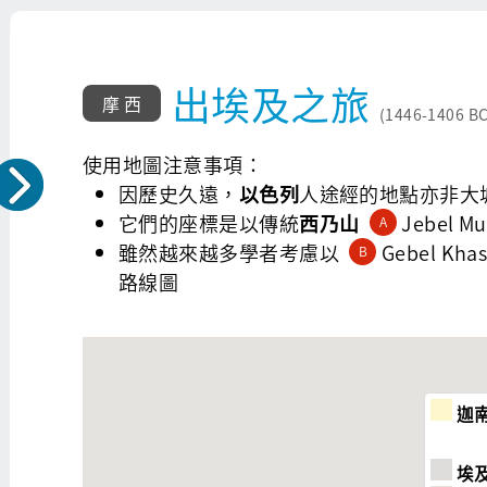
出埃及之旅
摩 西
(1446-1406 BC
使用地圖注意事項：
因歷史久遠，
以色列
人途經的地點亦非大
它們的座標是以傳統
西乃山
Jebel
A
雖然越來越多學者考慮以
Gebel Khas
B
路線圖
迦
埃