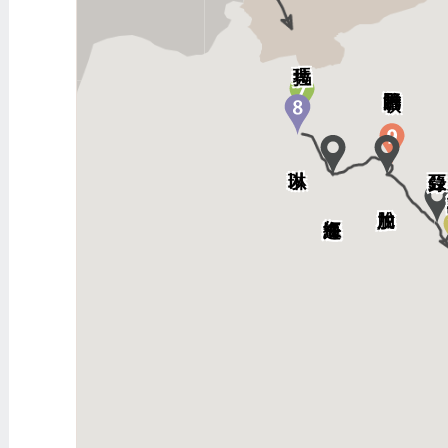
比．哈希錄
紅海
蘭塞
書珥曠野
以倘
疏割