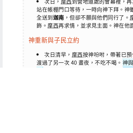
次日，
摩西
到營地遠處的會幕裡，再
站在帳棚門口等待，一時向神下拜。神雖
全送到
迦南
，但卻不願與他們同行了。
飾。
摩西
再求情，並求見主面。神在他
神重新與子民立約
次日清早，
摩西
按神吩咐，帶著已預
渡過了另一次 40 晝夜，不吃不喝。
神
版
上，就是十誡
(
34:1-28
)
摩西
下山，臉上因神的榮耀發光，他
34:29-35:20
)