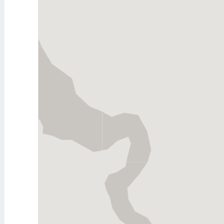
瑪拉
汛的曠野
以琳
脫加
紅海邊